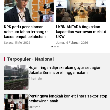
KPK perlu pendalaman
LKBN ANTARA tingkatkan
sebelum tahan tersangka
kapastitas wartawan melalui
kasus empat pelabuhan
UKW
Selasa, 5 Mei 2026
Jumat, 6 Februari 2026
J
Terpopuler - Nasional
Hujan ringan diprakirakan guyur sebagian
Jakarta Senin sore hingga malam
4 hari lalu
Pentingnya langkah konkrit lintas sektor stop
perkawinan anak
Jul 22nd