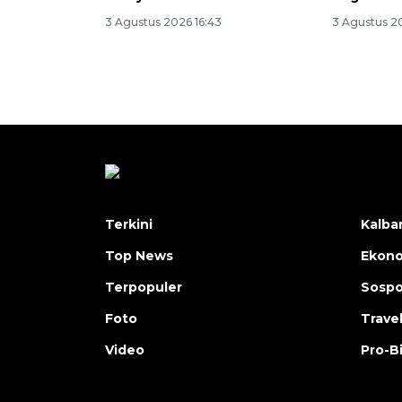
3 Agustus 2026 16:43
3 Agustus 20
Terkini
Kalba
Top News
Ekon
Terpopuler
Sosp
Foto
Trave
Video
Pro-B