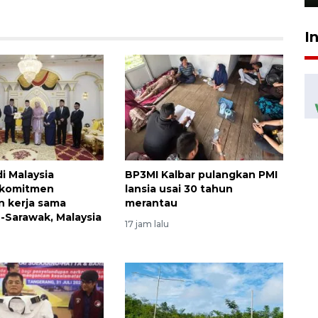
I
i Malaysia
BP3MI Kalbar pulangkan PMI
 komitmen
lansia usai 30 tahun
 kerja sama
merantau
 -Sarawak, Malaysia
17 jam lalu