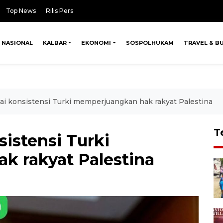
Top News
Rilis Pers
NASIONAL
KALBAR
EKONOMI
SOSPOLHUKAM
TRAVEL & B
gai konsistensi Turki memperjuangkan hak rakyat Palestina
T
sistensi Turki
 rakyat Palestina