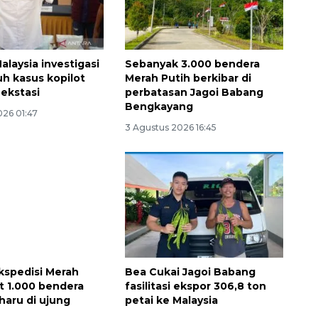
alaysia investigasi
Sebanyak 3.000 bendera
h kasus kopilot
Merah Putih berkibar di
ekstasi
perbatasan Jagoi Babang
Bengkayang
026 01:47
3 Agustus 2026 16:45
Waspadai penyakit saat
musim kemarau
2026-08-05 12:00:00
kspedisi Merah
Bea Cukai Jagoi Babang
at 1.000 bendera
fasilitasi ekspor 306,8 ton
haru di ujung
petai ke Malaysia