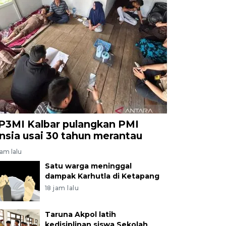
P3MI Kalbar pulangkan PMI
ansia usai 30 tahun merantau
jam lalu
Satu warga meninggal
dampak Karhutla di Ketapang
18 jam lalu
Taruna Akpol latih
kedisiplinan siswa Sekolah