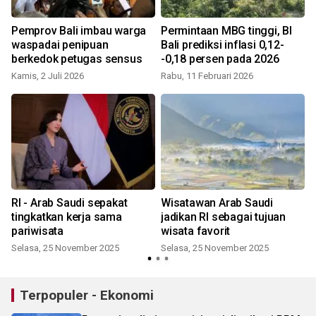
Pemprov Bali imbau warga
Permintaan MBG tinggi, BI
waspadai penipuan
Bali prediksi inflasi 0,12-
berkedok petugas sensus
-0,18 persen pada 2026
Kamis, 2 Juli 2026
Rabu, 11 Februari 2026
RI - Arab Saudi sepakat
Wisatawan Arab Saudi
tingkatkan kerja sama
jadikan RI sebagai tujuan
pariwisata
wisata favorit
Selasa, 25 November 2025
Selasa, 25 November 2025
M
Terpopuler - Ekonomi