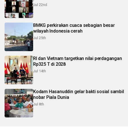
Jul 22nd
BMKG perkirakan cuaca sebagian besar
wilayah Indonesia cerah
Jul 25th
RI dan Vietnam targetkan nilai perdagangan
Rp325 T di 2028
Jul 14th
Kodam Hasanuddin gelar bakti sosial sambil
nobar Piala Dunia
Jul 8th