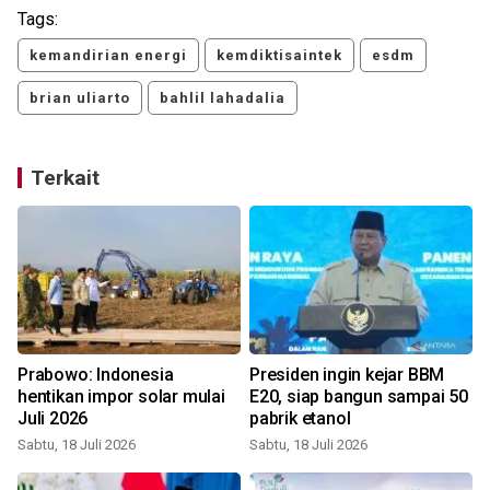
Tags:
kemandirian energi
kemdiktisaintek
esdm
brian uliarto
bahlil lahadalia
Terkait
Prabowo: Indonesia
Presiden ingin kejar BBM
hentikan impor solar mulai
E20, siap bangun sampai 50
Juli 2026
pabrik etanol
Sabtu, 18 Juli 2026
Sabtu, 18 Juli 2026
K