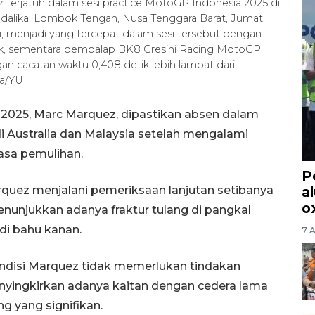
erjatuh dalam sesi practice MotoGP Indonesia 2025 di
andalika, Lombok Tengah, Nusa Tenggara Barat, Jumat
i, menjadi yang tercepat dalam sesi tersebut dengan
tik, sementara pembalap BK8 Gresini Racing MotoGP
an cacatan waktu 0,408 detik lebih lambat dari
ra/YU
 2025, Marc Marquez, dipastikan absen dalam
 Australia dan Malaysia setelah mengalami
sa pemulihan.
P
quez menjalani pemeriksaan lanjutan setibanya
a
o
 menunjukkan adanya fraktur tulang di pangkal
di bahu kanan.
7 
ndisi Marquez tidak memerlukan tindakan
enyingkirkan adanya kaitan dengan cedera lama
g yang signifikan.