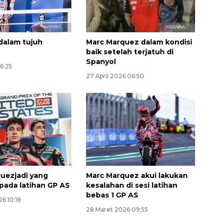
dalam tujuh
Marc Marquez dalam kondisi
baik setelah terjatuh di
Spanyol
16:25
27 April 2026 06:50
uezjadi yang
Marc Marquez akui lakukan
pada latihan GP AS
kesalahan di sesi latihan
bebas 1 GP AS
6 10:18
28 Maret 2026 09:55