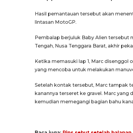
Hasil pemantauan tersebut akan menen
lintasan MotoGP.
Pembalap berjuluk Baby Alien tersebut m
Tengah, Nusa Tenggara Barat, akhir peka
Ketika memasuki lap 1, Marc disenggol 
yang mencoba untuk melakukan manuver 
Setelah kontak tersebut, Marc tampak te
kanannya terseret ke gravel. Marc yang d
kemudian memegangi bagian bahu kananny
Baca juga:
Rins sebut setelah balapa