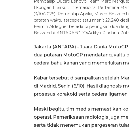
Pembalap Ducati Lenovo Team Marc Marquez t
tikungan 11 Sirkuit Internasional Pertamina M
(3/10/2025). Pembalap Aprilia, Marco Bezzecch
catatan waktu tercepat satu menit 29,240 de
Fermin Aldeguer berada di peringkat dua deng
Bezzecchi. ANTARAFOTO/Aditya Pradana Put
Jakarta (ANTARA) - Juara Dunia MotoGP
dua putaran MotoGP mendatang, yaitu di
cedera bahu kanan yang memerlukan ma
Kabar tersebut disampaikan setelah Mar
di Madrid, Senin (6/10). Hasil diagnosis
prosesus korakoid serta cedera ligamen 
Meski begitu, tim medis memastikan ko
operasi. Pemeriksaan radiologis juga m
serta tidak menemukan pergeseran tulan