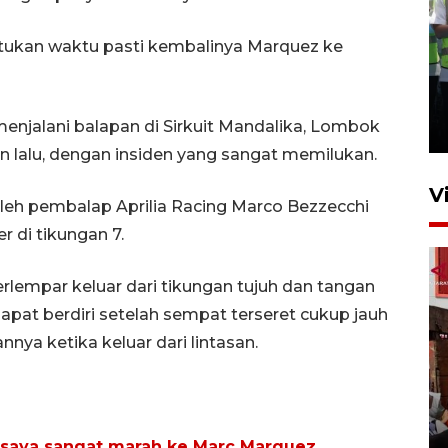
tukan waktu pasti kembalinya Marquez ke
Kalbar siaga darurat karhutla
hingga November
enjalani balapan di Sirkuit Mandalika, Lombok
30 Juli 2026 09:29
n lalu, dengan insiden yang sangat memilukan.
V
oleh pembalap Aprilia Racing Marco Bezzecchi
di tikungan 7.
rlempar keluar dari tikungan tujuh dan tangan
apat berdiri setelah sempat terseret cukup jauh
a ketika keluar dari lintasan.
Satgas pangan Pontianak
inspeksi alur distribusi
makanan strategis
n saya sangat marah ke Marc Marquez