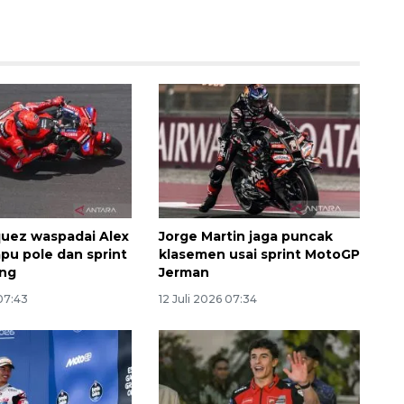
160 ribu sambungan baru
uez waspadai Alex
Jorge Martin jaga puncak
jaringan gas 2026
apu pole dan sprint
klasemen usai sprint MotoGP
2026-08-07 18:00:00
ing
Jerman
 07:43
12 Juli 2026 07:34