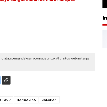
24 Juli 2026 16:30
I
g atau pengindeksan otomatis untuk AI di situs web ini tanpa
OTOGP
MANDALIKA
BALAPAN