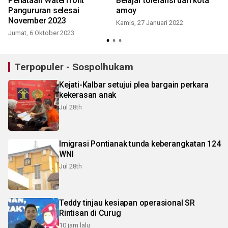
l
Penataan Waterfront
Belajar toleransi dari kota
Pangururan selesai
amoy
November 2023
Kamis, 27 Januari 2022
Jumat, 6 Oktober 2023
Terpopuler - Sospolhukam
Kejati-Kalbar setujui plea bargain perkara
kekerasan anak
Jul 28th
Imigrasi Pontianak tunda keberangkatan 124
WNI
Jul 28th
Teddy tinjau kesiapan operasional SR
Rintisan di Curug
10 jam lalu