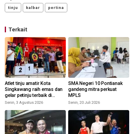
tinju
kalbar
pertina
Terkait
Atlet tinju amatir Kota
SMA Negeri 10 Pontianak
Singkawang raih emas dan
gandeng mitra perkuat
gelar petinju terbaik di
MPLS
Malaysia
Senin, 3 Agustus 2026
Senin, 20 Juli 2026
S