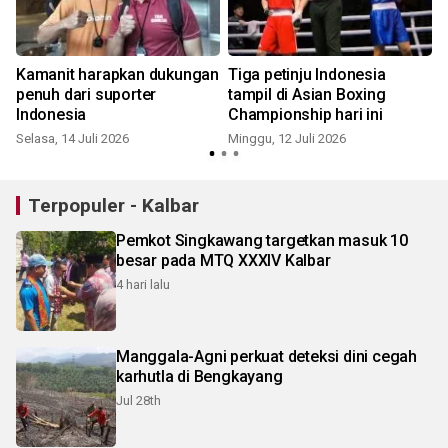
Kamanit harapkan dukungan
Tiga petinju Indonesia
n
penuh dari suporter
tampil di Asian Boxing
Indonesia
Championship hari ini
Selasa, 14 Juli 2026
Minggu, 12 Juli 2026
J
Terpopuler - Kalbar
Pemkot Singkawang targetkan masuk 10
besar pada MTQ XXXIV Kalbar
4 hari lalu
Manggala-Agni perkuat deteksi dini cegah
karhutla di Bengkayang
Jul 28th