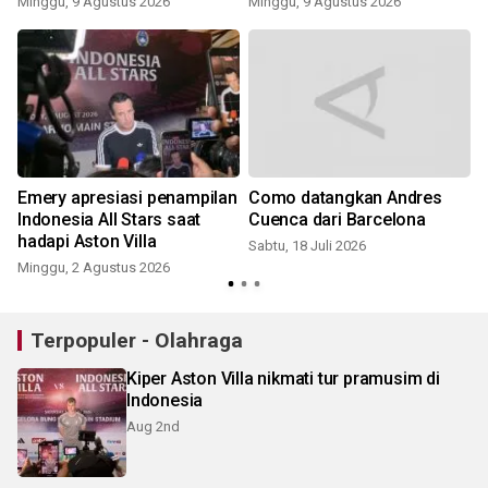
Minggu, 9 Agustus 2026
Minggu, 9 Agustus 2026
S
Emery apresiasi penampilan
Como datangkan Andres
Indonesia All Stars saat
Cuenca dari Barcelona
hadapi Aston Villa
Sabtu, 18 Juli 2026
R
Minggu, 2 Agustus 2026
Terpopuler - Olahraga
Kiper Aston Villa nikmati tur pramusim di
Indonesia
Aug 2nd