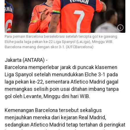
Para pemain Barcelona berselebrasi setelah tercipta gol ke gawang
Elche pada laga pekan ke-22 Liga Spanyol (LaLiga), Minggu WIB.
Barcelona menang dengan skor 3-1. (X/FCBarcelona)
Jakarta (ANTARA) -
Barcelona memperlebar jarak di puncak klasemen
Liga Spanyol setelah menundukkan Elche 3-1 pada
laga pekan ke-22, sementara Atletico Madrid gagal
memangkas selisih poin usai ditahan imbang tanpa
gol oleh Levante, Minggu dini hari WIB.
Kemenangan Barcelona tersebut sekaligus
menjauhkan mereka dari kejaran Real Madrid,
sedangkan Atletico Madrid tetap tertahan di peringkat