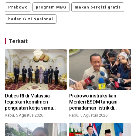
Prabowo
program MBG
makan bergizi gratis
badan Gizi Nasional
Terkait
Dubes RI di Malaysia
Prabowo instruksikan
tegaskan komitmen
Menteri ESDM tangani
penguatan kerja sama
pemadaman listrik di
Indonesia -Sarawak,
Kalimantan
Rabu, 5 Agustus 2026
Rabu, 5 Agustus 2026
Malaysia