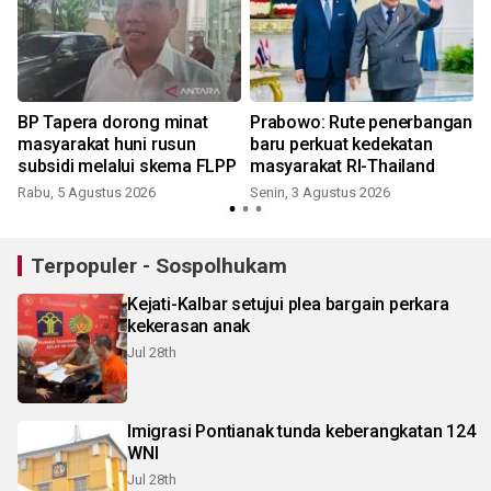
BP Tapera dorong minat
Prabowo: Rute penerbangan
masyarakat huni rusun
baru perkuat kedekatan
subsidi melalui skema FLPP
masyarakat RI-Thailand
Rabu, 5 Agustus 2026
Senin, 3 Agustus 2026
K
Terpopuler - Sospolhukam
Kejati-Kalbar setujui plea bargain perkara
kekerasan anak
Jul 28th
Imigrasi Pontianak tunda keberangkatan 124
WNI
Jul 28th