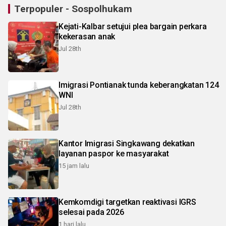
Terpopuler - Sospolhukam
Kejati-Kalbar setujui plea bargain perkara
kekerasan anak
Jul 28th
Imigrasi Pontianak tunda keberangkatan 124
WNI
Jul 28th
Kantor Imigrasi Singkawang dekatkan
layanan paspor ke masyarakat
15 jam lalu
Kemkomdigi targetkan reaktivasi IGRS
selesai pada 2026
1 hari lalu