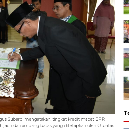
T
gus Subardi mengatakan, tingkat kredit macet BPR
h jauh dari ambang batas yang ditetapkan oleh Otoritas