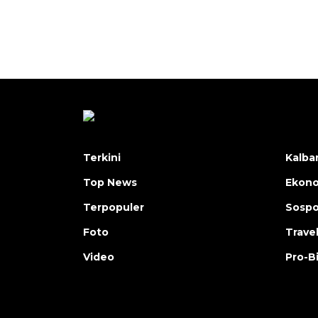
Terkini
Kalba
Top News
Ekon
Terpopuler
Sosp
Foto
Trave
Video
Pro-B