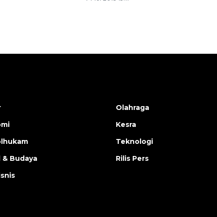
r
Olahraga
omi
Kesra
olhukam
Teknologi
l & Budaya
Rilis Pers
isnis