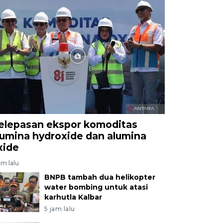
elepasan ekspor komoditas
lumina hydroxide dan alumina
xide
am lalu
BNPB tambah dua helikopter
water bombing untuk atasi
karhutla Kalbar
5 jam lalu