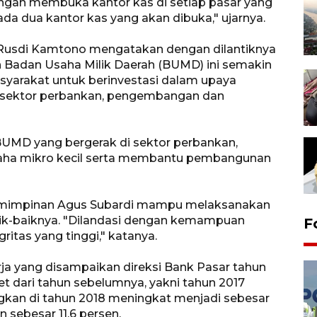
ngan membuka kantor kas di setiap pasar yang
ada dua kantor kas yang akan dibuka," ujarnya.
i Rusdi Kamtono mengatakan dengan dilantiknya
n Badan Usaha Milik Daerah (BUMD) ini semakin
arakat untuk berinvestasi dalam upaya
sektor perbankan, pengembangan dan
BUMD yang bergerak di sektor perbankan,
ha mikro kecil serta membantu pembangunan
emimpinan Agus Subardi mampu melaksanakan
ik-baiknya. "Dilandasi dengan kemampuan
F
ritas yang tinggi," katanya.
ja yang disampaikan direksi Bank Pasar tahun
t dari tahun sebelumnya, yakni tahun 2017
angkan di tahun 2018 meningkat menjadi sebesar
n sebesar 11,6 persen.