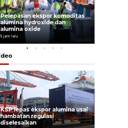
Pelepasan ekspor komoditas
alumina hydroxide dan
Garuda T
alumina oxide
Menang T
5 jam lalu
4 Agustus 202
ideo
KSP lepas ekspor alumina usai
Pelindo o
hambatan regulasi
ekspor-im
diselesaikan
kemas