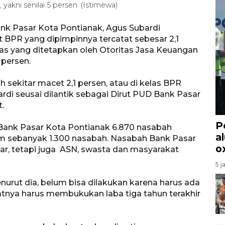
kni senilai 5 persen. (Istimewa)
nk Pasar Kota Pontianak, Agus Subardi
BPR yang dipimpinnya tercatat sebesar 2,1
as yang ditetapkan oleh Otoritas Jasa Keuangan
 persen.
h sekitar macet 2,1 persen, atau di kelas BPR
ardi seusai dilantik sebagai Dirut PUD Bank Pasar
.
P
h Bank Pasar Kota Pontianak 6.870 nasabah
a
 sebanyak 1.300 nasabah. Nasabah Bank Pasar
o
ar, tetapi juga ASN, swasta dan masyarakat
5 j
rut dia, belum bisa dilakukan karena harus ada
aratnya harus membukukan laba tiga tahun terakhir