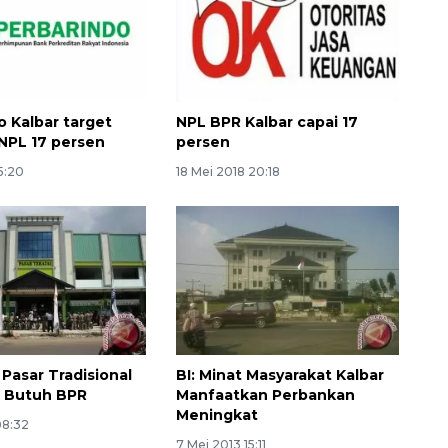
o Kalbar target
NPL BPR Kalbar capai 17
NPL 17 persen
persen
15:20
18 Mei 2018 20:18
Ekonomi triwulan II-2026
tumbuh 5,29 persen
2026-08-06 18:45:00
 Pasar Tradisional
BI: Minat Masyarakat Kalbar
k Butuh BPR
Manfaatkan Perbankan
Meningkat
08:32
7 Mei 2013 15:11