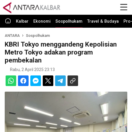
Kalbar
Ekonomi
Sospolhukam
Travel & Budaya
Pro-
ANTARA
Sospolhukam
KBRI Tokyo menggandeng Kepolisian
Metro Tokyo adakan program
pembekalan
Rabu, 2 April 2025 23:13