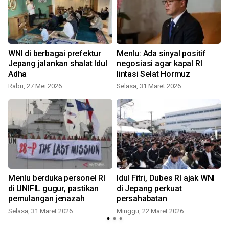
WNI di berbagai prefektur
Menlu: Ada sinyal positif
Jepang jalankan shalat Idul
negosiasi agar kapal RI
Adha
lintasi Selat Hormuz
Rabu, 27 Mei 2026
Selasa, 31 Maret 2026
R
Menlu berduka personel RI
Idul Fitri, Dubes RI ajak WNI
di UNIFIL gugur, pastikan
di Jepang perkuat
pemulangan jenazah
persahabatan
Selasa, 31 Maret 2026
Minggu, 22 Maret 2026