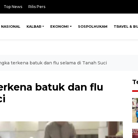
Top News
Rilis Pers
NASIONAL
KALBAR
EKONOMI
SOSPOLHUKAM
TRAVEL & B
ngka terkena batuk dan flu selama di Tanah Suci
T
erkena batuk dan flu
ci