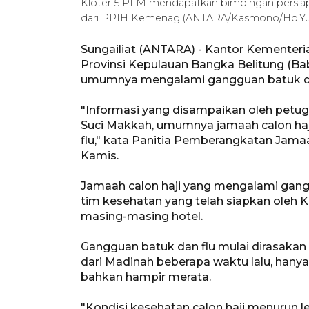
Kloter 5 PLM mendapatkan bimbingan persia
dari PPIH Kemenag (ANTARA/Kasmono/Ho.Y
Sungailiat (ANTARA) - Kantor Kemente
Provinsi Kepulauan Bangka Belitung (Babe
umumnya mengalami gangguan batuk dan
"Informasi yang disampaikan oleh petug
Suci Makkah, umumnya jamaah calon ha
flu," kata Panitia Pemberangkatan Jama
Kamis.
Jamaah calon haji yang mengalami gangg
tim kesehatan yang telah siapkan oleh 
masing-masing hotel.
Gangguan batuk dan flu mulai dirasakan
dari Madinah beberapa waktu lalu, hany
bahkan hampir merata.
"Kondisi kesehatan calon haji menurun l