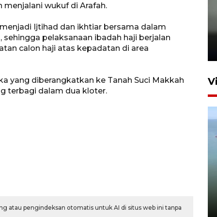
 menjalani wukuf di Arafah.
Karhutla Kalimantan Barat
enjadi Ijtihad dan ikhtiar bersama dalam
terluas di Indonesia
sehingga pelaksanaan ibadah haji berjalan
tan calon haji atas kepadatan di area
22 Juli 2026 10:51
gka yang diberangkatkan ke Tanah Suci Makkah
V
g terbagi dalam dua kloter.
Optimalkan aset negara,
Bulog luncurkan kawasan
bisnis di Pontianak
22 Juli 2026 17:09
g atau pengindeksan otomatis untuk AI di situs web ini tanpa