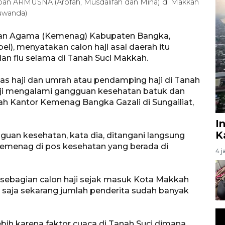
pan ARMUSNA (Arofah, Musdalifah dan Mina) di Makkah
uwanda)
rian Agama (Kemenag) Kabupaten Bangka,
l), menyatakan calon haji asal daerah itu
 flu selama di Tanah Suci Makkah.
as haji dan umrah atau pendamping haji di Tanah
ji mengalami gangguan kesehatan batuk dan
ah Kantor Kemenag Bangka Gazali di Sungailiat,
I
K
uan kesehatan, kata dia, ditangani langsung
Kemenag di pos kesehatan yang berada di
4 j
 sebagian calon haji sejak masuk Kota Makkah
a saja sekarang jumlah penderita sudah banyak
ebih karena faktor cuaca di Tanah Suci dimana