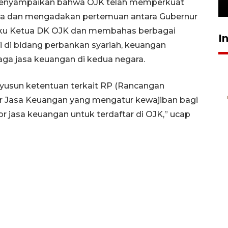
 menyampaikan bahwa OJK telah memperkuat
24 Juli 2026 16:30
ia dan mengadakan pertemuan antara Gubernur
laku Ketua DK OJK dan membahas berbagai
I
i di bidang perbankan syariah, keuangan
ga jasa keuangan di kedua negara.
enyusun ketentuan terkait RP (Rancangan
or Jasa Keuangan yang mengatur kewajiban bagi
or jasa keuangan untuk terdaftar di OJK,” ucap