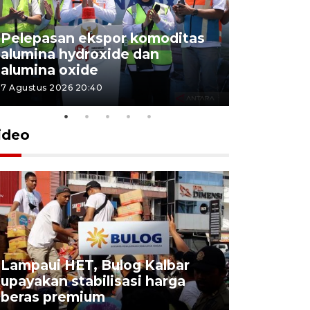
Pelepasan ekspor komoditas
alumina hydroxide dan
Garuda T
alumina oxide
Menang T
7 Agustus 2026 20:40
4 Agustus 202
ideo
Lampaui HET, Bulog Kalbar
KSP lepas
upayakan stabilisasi harga
hambatan
beras premium
diselesai