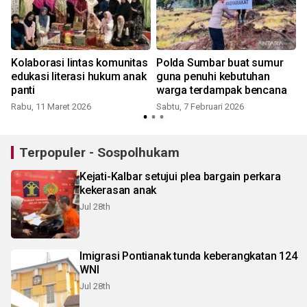
Kolaborasi lintas komunitas
Polda Sumbar buat sumur
5
edukasi literasi hukum anak
guna penuhi kebutuhan
panti
warga terdampak bencana
Rabu, 11 Maret 2026
Sabtu, 7 Februari 2026
Terpopuler - Sospolhukam
Kejati-Kalbar setujui plea bargain perkara
kekerasan anak
Jul 28th
Imigrasi Pontianak tunda keberangkatan 124
WNI
Jul 28th