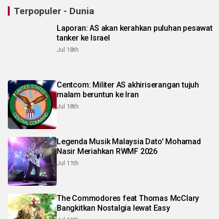
Terpopuler - Dunia
Laporan: AS akan kerahkan puluhan pesawat
tanker ke Israel
Jul 18th
Centcom: Militer AS akhiriserangan tujuh
malam beruntun ke Iran
Jul 18th
Legenda Musik Malaysia Dato' Mohamad
Nasir Meriahkan RWMF 2026
Jul 11th
The Commodores feat Thomas McClary
Bangkitkan Nostalgia lewat Easy