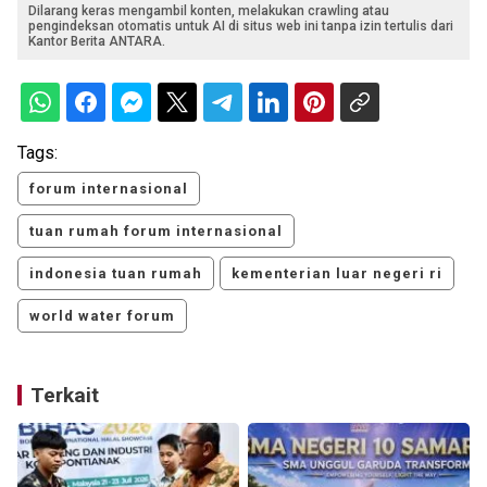
Dilarang keras mengambil konten, melakukan crawling atau
pengindeksan otomatis untuk AI di situs web ini tanpa izin tertulis dari
Kantor Berita ANTARA.
Tags:
forum internasional
tuan rumah forum internasional
indonesia tuan rumah
kementerian luar negeri ri
world water forum
Terkait