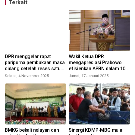
Terkait
DPR menggelar rapat
Wakil Ketua DPR
paripurna pembukaan masa
mengapresiasi Prabowo
sidang setelah reses satu
efisienkan APBN dalam 100
bulan
hari kerja
Selasa, 4 November 2025
Jumat, 17 Januari 2025
K
BMKG bekali nelayan dan
Sinergi KDMP-MBG mulai