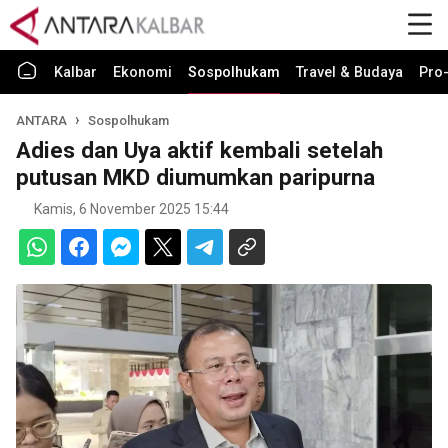
Kalbar
Ekonomi
Sospolhukam
Travel & Budaya
Pro-
ANTARA
Sospolhukam
Adies dan Uya aktif kembali setelah
putusan MKD diumumkan paripurna
Kamis, 6 November 2025 15:44