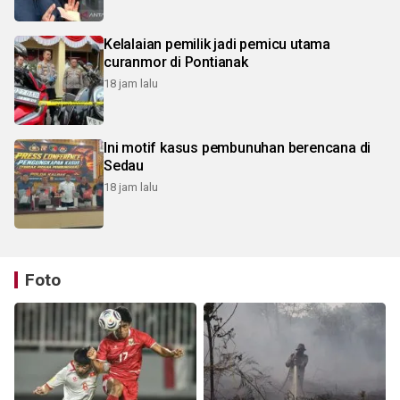
Kelalaian pemilik jadi pemicu utama
curanmor di Pontianak
18 jam lalu
Ini motif kasus pembunuhan berencana di
Sedau
18 jam lalu
Foto