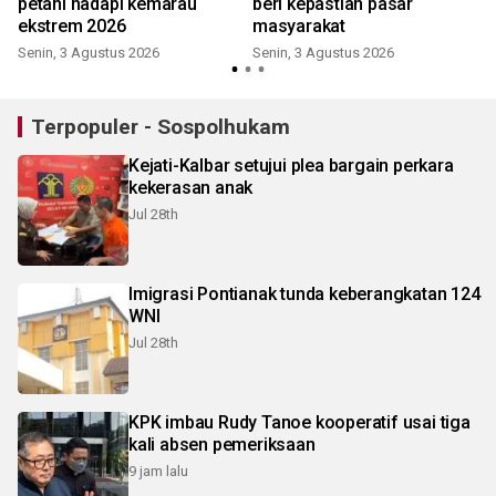
petani hadapi kemarau
beri kepastian pasar
ekstrem 2026
masyarakat
M
Senin, 3 Agustus 2026
Senin, 3 Agustus 2026
Terpopuler - Sospolhukam
Kejati-Kalbar setujui plea bargain perkara
kekerasan anak
Jul 28th
Imigrasi Pontianak tunda keberangkatan 124
WNI
Jul 28th
KPK imbau Rudy Tanoe kooperatif usai tiga
kali absen pemeriksaan
9 jam lalu