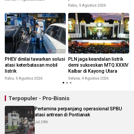
Kalimantan
Rabu, 5 Agustus 2026
K
PHEV dinilai tawarkan solusi
PLN jaga keandalan listrik
atasi keterbatasan mobil
demi sukseskan MTQ XXXIV
listrik
Kalbar di Kayong Utara
Rabu, 5 Agustus 2026
Selasa, 4 Agustus 2026
R
Terpopuler - Pro-Bisnis
Pertamina perpanjang operasional SPBU
atasi antrean di Pontianak
Jul 29th