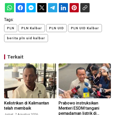
Tags:
PLN
PLN Kalbar
PLN UID
PLN UID Kalbar
berita pln uid kalbar
Terkait
Kelistrikan di Kalimantan
Prabowo instruksikan
telah membaik
Menteri ESDM tangani
pemadaman listrik di
Jumat, 7 Agustus 2026