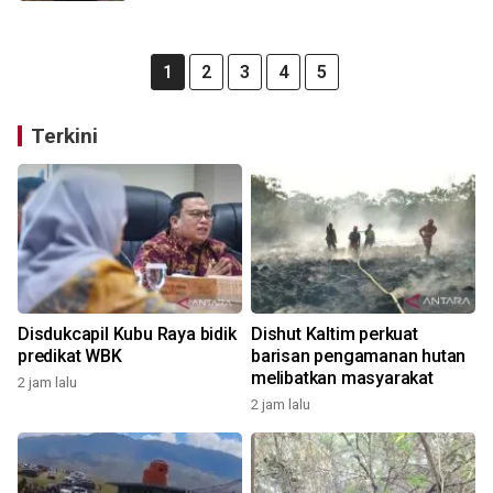
1
2
3
4
5
Terkini
Disdukcapil Kubu Raya bidik
Dishut Kaltim perkuat
predikat WBK
barisan pengamanan hutan
melibatkan masyarakat
2 jam lalu
2 jam lalu