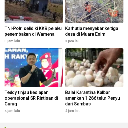
TNI-Polri selidiki KKB pelaku
Karhutla menyebar ke tiga
penembakan di Wamena
desa di Muara Enim
3 jam lalu
3 jam lalu
Teddy tinjau kesiapan
Balai Karantina Kalbar
operasional SR Rintisan di
amankan 1.286 telur Penyu
Curug
dari Sambas
4 jam lalu
4 jam lalu