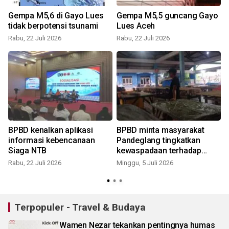
Gempa M5,6 di Gayo Lues
Gempa M5,5 guncang Gayo
tidak berpotensi tsunami
Lues Aceh
Rabu, 22 Juli 2026
Rabu, 22 Juli 2026
J
BPBD kenalkan aplikasi
BPBD minta masyarakat
informasi kebencanaan
Pandeglang tingkatkan
Siaga NTB
kewaspadaan terhadap
aktivitas Anak Krakatau
Rabu, 22 Juli 2026
Minggu, 5 Juli 2026
J
Terpopuler - Travel & Budaya
Wamen Nezar tekankan pentingnya humas