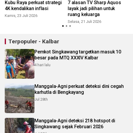
Kubu Raya perkuat strategi
7 alasan TV Sharp Aquos
4K kendalikan inflasi
layak jadi pilihan untuk
ruang keluarga
Kamis, 23 Juli 2026
S
Selasa, 21 Juli 2026
Terpopuler - Kalbar
Pemkot Singkawang targetkan masuk 10
besar pada MTQ XXXIV Kalbar
4 hari lalu
Manggala-Agni perkuat deteksi dini cegah
karhutla di Bengkayang
Jul 28th
Manggala-Agni deteksi 218 hotspot di
Singkawang sejak Februari 2026