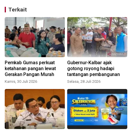
Terkait
Pemkab Gumas perkuat
Gubernur-Kalbar ajak
ketahanan pangan lewat
gotong royong hadapi
Gerakan Pangan Murah
tantangan pembangunan
Kamis, 30 Juli 2026
Selasa, 28 Juli 2026
J