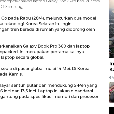
 memperkenalkan laptop Galaxy Book Pro baru di acara
/HO-Samsung)
s Co pada Rabu (28/4), meluncurkan dua model
a teknologi Korea Selatan itu ingin
gah tren berada di rumah yang didorong oleh
rkenalkan Galaxy Book Pro 360 dan laptop
Unpacked. Ini merupakan pertama kalinya
aptop secara global.
I
edia di pasar global mulai 14 Mei. Di Korea
K
pada Kamis.
6 
ur layar sentuh putar dan mendukung S-Pen yang
6 inci dan 13,3 inci. Laptop ini akan dibanderol
tergantung pada spesifikasi memori dan prosesor.