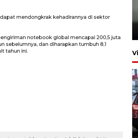
Karhutla Kalimantan Barat
 dapat mendongkrak kehadirannya di sektor
terluas di Indonesia
22 Juli 2026 10:51
pengiriman notebook global mencapai 200,5 juta
ahun sebelumnya, dan diharapkan tumbuh 8,1
t tahun ini.
V
Pontianak alokasikan
anggaran khusus anak
penderita kanker dan jantung
23 Juli 2026 19:17