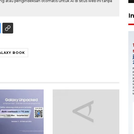
g atau pengindeksan otomatis untuk AI di situs web ini tanpa
I
ALAXY BOOK