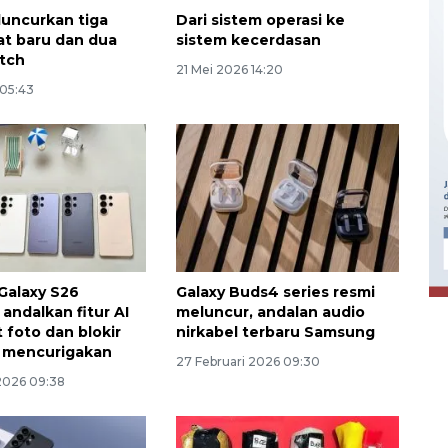
uncurkan tiga
Dari sistem operasi ke
pat baru dan dua
sistem kecerdasan
tch
21 Mei 2026 14:20
 05:43
Ekonomi triwulan II-2026
tumbuh 5,29 persen
2026-08-06 18:45:00
Galaxy S26
Galaxy Buds4 series resmi
andalkan fitur AI
meluncur, andalan audio
 foto dan blokir
nirkabel terbaru Samsung
n mencurigakan
27 Februari 2026 09:30
 2026 09:38