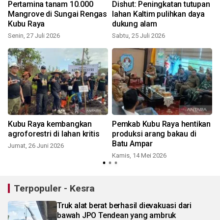
Pertamina tanam 10.000
Dishut: Peningkatan tutupan
Mangrove di Sungai Rengas
lahan Kaltim pulihkan daya
Kubu Raya
dukung alam
K
Senin, 27 Juli 2026
Sabtu, 25 Juli 2026
Kubu Raya kembangkan
Pemkab Kubu Raya hentikan
agroforestri di lahan kritis
produksi arang bakau di
Batu Ampar
Jumat, 26 Juni 2026
Kamis, 14 Mei 2026
Terpopuler - Kesra
Truk alat berat berhasil dievakuasi dari
bawah JPO Tendean yang ambruk