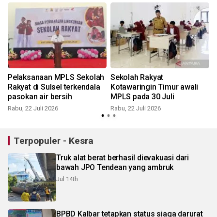
Pelaksanaan MPLS Sekolah
Sekolah Rakyat
Rakyat di Sulsel terkendala
Kotawaringin Timur awali
pasokan air bersih
MPLS pada 30 Juli
Rabu, 22 Juli 2026
Rabu, 22 Juli 2026
S
Terpopuler - Kesra
Truk alat berat berhasil dievakuasi dari
bawah JPO Tendean yang ambruk
Jul 14th
BPBD Kalbar tetapkan status siaga darurat