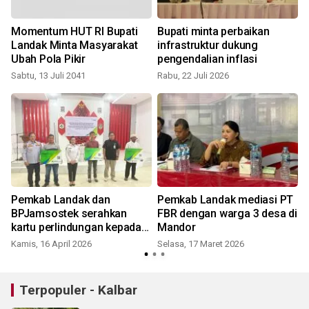
Momentum HUT RI Bupati
Bupati minta perbaikan
Landak Minta Masyarakat
infrastruktur dukung
Ubah Pola Pikir
pengendalian inflasi
K
Sabtu, 13 Juli 2041
Rabu, 22 Juli 2026
Pemkab Landak dan
Pemkab Landak mediasi PT
BPJamsostek serahkan
FBR dengan warga 3 desa di
kartu perlindungan kepada
Mandor
pekerja sektor transportasi
Kamis, 16 April 2026
Selasa, 17 Maret 2026
pedesaan
Terpopuler - Kalbar