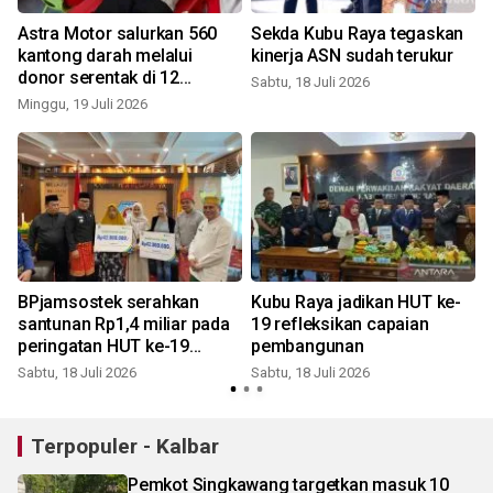
Astra Motor salurkan 560
Sekda Kubu Raya tegaskan
kantong darah melalui
kinerja ASN sudah terukur
donor serentak di 12
Sabtu, 18 Juli 2026
J
provinsi
Minggu, 19 Juli 2026
BPjamsostek serahkan
Kubu Raya jadikan HUT ke-
n
santunan Rp1,4 miliar pada
19 refleksikan capaian
peringatan HUT ke-19
pembangunan
R
Kabupaten Kubu Raya
Sabtu, 18 Juli 2026
Sabtu, 18 Juli 2026
Terpopuler - Kalbar
Pemkot Singkawang targetkan masuk 10