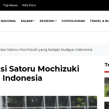
Top News
Rilis Pers
NASIONAL
KALBAR
EKONOMI
SOSPOLHUKAM
TRAVEL & B
iasi Satoru Mochizuki yang belajar budaya Indonesia
T
asi Satoru Mochizuki
 Indonesia