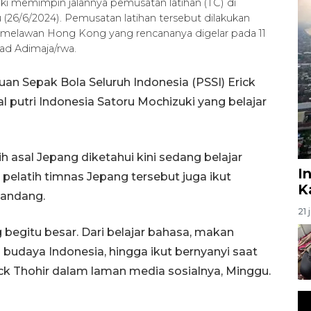
uki memimpin jalannya pemusatan latihan (TC) di
26/6/2024). Pemusatan latihan tersebut dilakukan
a melawan Hong Kong yang rencananya digelar pada 11
d Adimaja/rwa.
n Sepak Bola Seluruh Indonesia (PSSI) Erick
l putri Indonesia Satoru Mochizuki yang belajar
 asal Jepang diketahui kini sedang belajar
I
 pelatih timnas Jepang tersebut juga ikut
K
mandang.
21 
 begitu besar. Dari belajar bahasa, makan
budaya Indonesia, hingga ikut bernyanyi saat
ck Thohir dalam laman media sosialnya, Minggu.