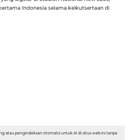
ar pertama Indonesia selama keikutsertaan di
Memberantas kejahatan
jalanan Jakarta
2026-08-05 18:00:00
g atau pengindeksan otomatis untuk AI di situs web ini tanpa