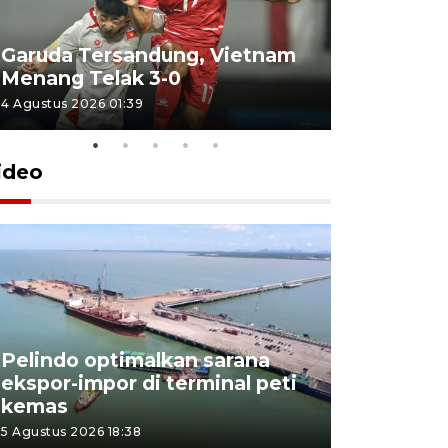
Garuda Tersandung, Vietnam
Karhutla 
Menang Telak 3-0
sekolah d
4 Agustus 2026 01:39
2 Agustus 202
ideo
Pelindo optimalkan sarana
Kesbangp
ekspor-impor di terminal peti
antisipasi
kemas
karhutla
5 Agustus 2026 18:38
3 Agustus 202