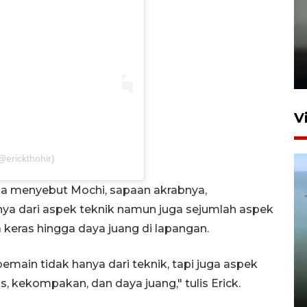
Karhutla Kalimantan Barat
terluas di Indonesia
22 Juli 2026 10:51
V
@erickthohir)
uga menyebut Mochi, sapaan akrabnya,
ya dari aspek teknik namun juga sejumlah aspek
ja keras hingga daya juang di lapangan.
Optimalkan aset negara,
Bulog luncurkan kawasan
ain tidak hanya dari teknik, tapi juga aspek
bisnis di Pontianak
ras, kekompakan, dan daya juang," tulis Erick.
22 Juli 2026 17:09