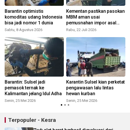
Barantin optimistis
Kementan pastikan pasokan
komoditas udang Indonesia
MBM aman usai
bisa jadi nomor 1 dunia
pemusnahan impor asal
Brasil
Sabtu, 8 Agustus 2026
Rabu, 22 Juli 2026
Barantin: Sulsel jadi
Karantin Sulsel kian perketat
pemasok ternak ke
pengawasan lalu lintas
Kalimantan jelang Idul Adha
hewan kurban
Senin, 25 Mei 2026
Senin, 25 Mei 2026
S
Terpopuler - Kesra