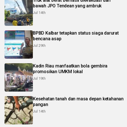
Truk alat berat berhasil dievakuasi dari
bawah JPO Tendean yang ambruk
Jul 14th
BPBD Kalbar tetapkan status siaga darurat
bencana asap
Jul 29th
Kadin Riau manfaatkan bola gembira
promosikan UMKM lokal
Jul 19th
Kesehatan tanah dan masa depan ketahanan
pangan
Jul 14th