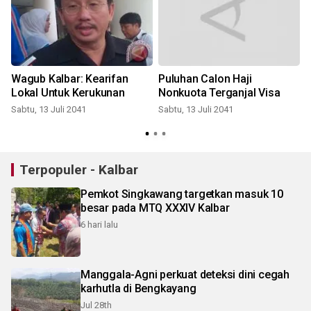
l
Wagub Kalbar: Kearifan
Puluhan Calon Haji
Lokal Untuk Kerukunan
Nonkuota Terganjal Visa
Sabtu, 13 Juli 2041
Sabtu, 13 Juli 2041
S
Terpopuler - Kalbar
Pemkot Singkawang targetkan masuk 10
besar pada MTQ XXXIV Kalbar
6 hari lalu
Manggala-Agni perkuat deteksi dini cegah
karhutla di Bengkayang
Jul 28th