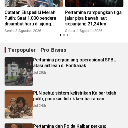
Catatan Ekspedisi Merah
Pertamina rampungkan tiga
s
Putih: Saat 1.000 bendera
jalur pipa bawah laut
disambut haru di ujung
sepanjang 21,24 km
negeri
Senin, 3 Agustus 2026
Sabtu, 1 Agustus 2026
K
Terpopuler - Pro-Bisnis
Pertamina perpanjang operasional SPBU
atasi antrean di Pontianak
Jul 29th
PLN sebut sistem kelistrikan Kalbar telah
pulih, pasokan listrik kembali aman
Jul 24th
Pertamina dan Polda Kalbar perkuat