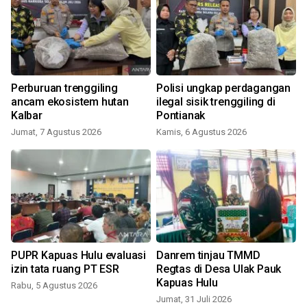
S
Perburuan trenggiling
Polisi ungkap perdagangan
ancam ekosistem hutan
ilegal sisik trenggiling di
Kalbar
Pontianak
Jumat, 7 Agustus 2026
Kamis, 6 Agustus 2026
S
8
PUPR Kapuas Hulu evaluasi
Danrem tinjau TMMD
izin tata ruang PT ESR
Regtas di Desa Ulak Pauk
Kapuas Hulu
Rabu, 5 Agustus 2026
K
Jumat, 31 Juli 2026