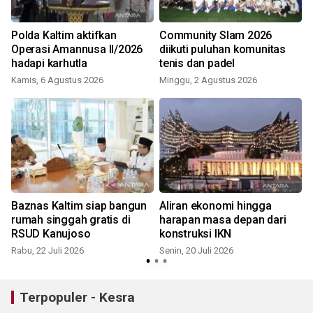
Polda Kaltim aktifkan
Community Slam 2026
Operasi Amannusa II/2026
diikuti puluhan komunitas
hadapi karhutla
tenis dan padel
Kamis, 6 Agustus 2026
Minggu, 2 Agustus 2026
S
Baznas Kaltim siap bangun
Aliran ekonomi hingga
rumah singgah gratis di
harapan masa depan dari
RSUD Kanujoso
konstruksi IKN
Rabu, 22 Juli 2026
Senin, 20 Juli 2026
S
Terpopuler - Kesra