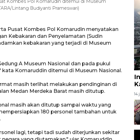
 Pusat Kombes Pol Komarudin ditemui di Museum
ANTARA/Lintang Budiyanti Prameswari)
karta Pusat Kombes Pol Komarudin menyatakan
an Kebakaran dan Penyelamatan (Sudin
adamkan kebakaran yang terjadi di Museum
i Gedung A Museum Nasional dan pada pukul
" kata Komaruddin ditemui di Museum Nasional.
I
K
armat masih terlihat melakukan pendinginan di
alan Medan Merdeka Barat masih ditutup.
14 
al masih akan ditutup sampai waktu yang
 mempersiapkan 180 personel tambahan untuk
.
onel lagi, tetapi tadi sudah diterjunkan sekitar
t negara yang diutamakan," ujar Komaruddin.