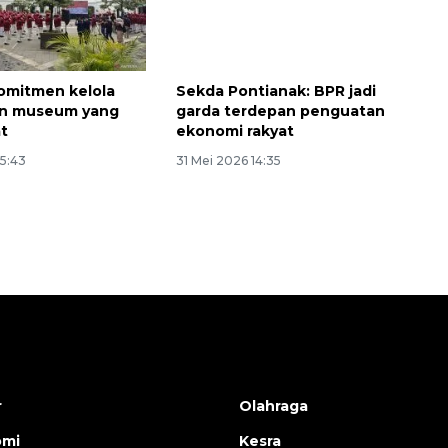
omitmen kelola
Sekda Pontianak: BPR jadi
an museum yang
garda terdepan penguatan
at
ekonomi rakyat
15:43
31 Mei 2026 14:35
r
Olahraga
omi
Kesra