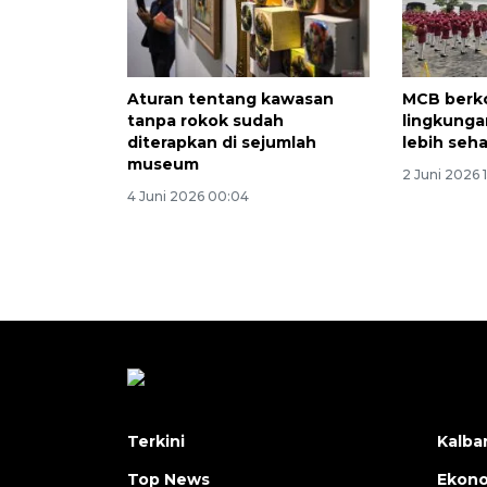
Aturan tentang kawasan
MCB berk
tanpa rokok sudah
lingkung
diterapkan di sejumlah
lebih seh
museum
2 Juni 2026 
4 Juni 2026 00:04
Terkini
Kalba
Top News
Ekon