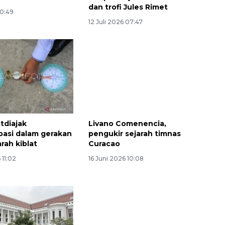
dan trofi Jules Rimet
10:49
12 Juli 2026 07:47
Memberantas kejahatan
jalanan Jakarta
tdiajak
Livano Comenencia,
ipasi dalam gerakan
pengukir sejarah timnas
2026-08-05 18:00:00
arah kiblat
Curacao
 11:02
16 Juni 2026 10:08