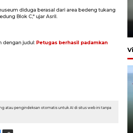
 museum diduga berasal dari area bedeng tukang
Karhutla Kalimantan Barat
ng Blok C," ujar Asril.
terluas di Indonesia
22 Juli 2026 10:51
m dengan judul:
Petugas berhasil padamkan
V
Optimalkan aset negara,
g atau pengindeksan otomatis untuk AI di situs web ini tanpa
Bulog luncurkan kawasan
bisnis di Pontianak
22 Juli 2026 17:09