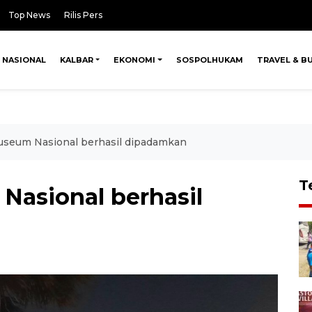
Top News
Rilis Pers
NASIONAL
KALBAR
EKONOMI
SOSPOLHUKAM
TRAVEL & B
seum Nasional berhasil dipadamkan
T
asional berhasil