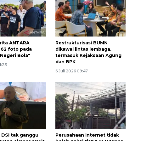
rita ANTARA
Restrukturisasi BUMN
 62 foto pada
dikawal lintas lembaga,
Negeri Bola"
termasuk Kejaksaan Agung
dan BPK
21:23
Vaksin HPV untuk siswa laki-
6 Juli 2026 09:47
laki
2026-08-06 06:30:00
i DSI tak ganggu
Perusahaan internet tidak