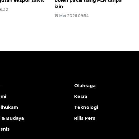
utan ekspor sawit
boleh pakai tiang PLN tanpa
izin
16:32
19 Mei 2026 09:54
r
Olahraga
omi
Kesra
olhukam
Teknologi
l & Budaya
Rilis Pers
isnis