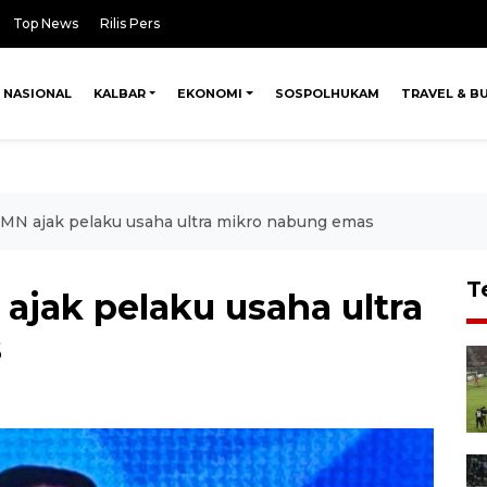
Top News
Rilis Pers
NASIONAL
KALBAR
EKONOMI
SOSPOLHUKAM
TRAVEL & B
N ajak pelaku usaha ultra mikro nabung emas
T
jak pelaku usaha ultra
s