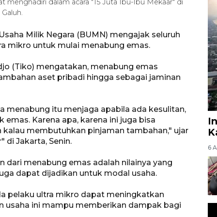
 menghadiri dalam acara "15 Juta Ibu-Ibu Mekaar" di
 Galuh.
Usaha Milik Negara (BUMN) mengajak seluruh
tra mikro untuk mulai menabung emas.
djo (Tiko) mengatakan, menabung emas
ambahan aset pribadi hingga sebagai jaminan
a menabung itu menjaga apabila ada kesulitan,
mas. Karena apa, karena ini juga bisa
I
n kalau membutuhkan pinjaman tambahan," ujar
K
 di Jakarta, Senin.
6 
n dari menabung emas adalah nilainya yang
 juga dapat dijadikan untuk modal usaha.
 pelaku ultra mikro dapat meningkatkan
an usaha ini mampu memberikan dampak bagi