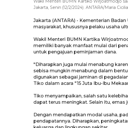
Wakil Menteri BUMN Kartiko Wirjoatmodjo saat
Jakarta, Senin (12/2/2024). ANTARA/Maria Cicilia
Jakarta (ANTARA) - Kementerian Badan 
masyarakat, khususnya pelaku usaha ul
Wakil Menteri BUMN Kartika Wirjoatmo
memiliki banyak manfaat mulai dari pen
untuk pengajuan peminjaman dana.
"Diharapkan juga mulai menabung karen
sebisa mungkin menabung dalam bentuk e
digunakan sebagai jaminan di pegadaia
Tiko dalam acara "15 Juta Ibu-Ibu Mekaar"
Tiko menyampaikan, salah satu kelebiha
dapat terus meningkat. Selain itu, emas
Dengan mendapatkan modal usaha, pada
pendapatannya. Diharapkan, peningkat
keluarga dan lingkungan sekitar.