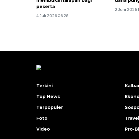
membuka harapan bagi
dana pung
peserta
2 Juni 2026 
4 Juli 2026 06:28
Terkini
Kalba
Top News
Ekon
Terpopuler
Sosp
Foto
Trave
Video
Pro-B