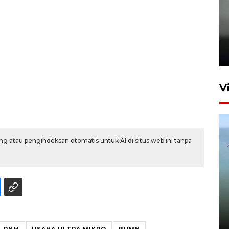
Karhutla Kalimantan Barat
terluas di Indonesia
22 Juli 2026 10:51
V
g atau pengindeksan otomatis untuk AI di situs web ini tanpa
Optimalkan aset negara,
Bulog luncurkan kawasan
bisnis di Pontianak
22 Juli 2026 17:09
PNM
USAHA ULTRA MIKRO
BUMN