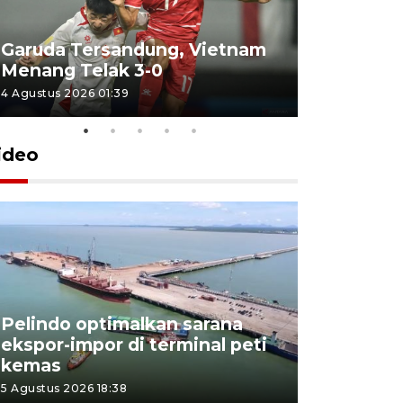
Garuda Tersandung, Vietnam
Karhutla 
Menang Telak 3-0
sekolah d
4 Agustus 2026 01:39
2 Agustus 202
ideo
Pelindo optimalkan sarana
Kesbangp
ekspor-impor di terminal peti
antisipasi
kemas
karhutla
5 Agustus 2026 18:38
3 Agustus 202