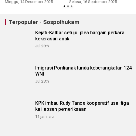
Minggu, 14 Desember 2025
Selasa, 16 September 2025
K
Terpopuler - Sospolhukam
Kejati-Kalbar setujui plea bargain perkara
kekerasan anak
Jul 28th
Imigrasi Pontianak tunda keberangkatan 124
WNI
Jul 28th
KPK imbau Rudy Tanoe kooperatif usai tiga
kali absen pemeriksaan
11 jam lalu