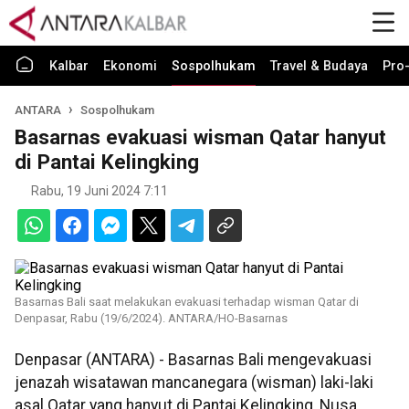
Kalbar
Ekonomi
Sospolhukam
Travel & Budaya
Pro-
ANTARA
Sospolhukam
Basarnas evakuasi wisman Qatar hanyut
di Pantai Kelingking
Rabu, 19 Juni 2024 7:11
Basarnas Bali saat melakukan evakuasi terhadap wisman Qatar di
Denpasar, Rabu (19/6/2024). ANTARA/HO-Basarnas
Denpasar (ANTARA) - Basarnas Bali mengevakuasi
jenazah wisatawan mancanegara (wisman) laki-laki
asal Qatar yang hanyut di Pantai Kelingking, Nusa