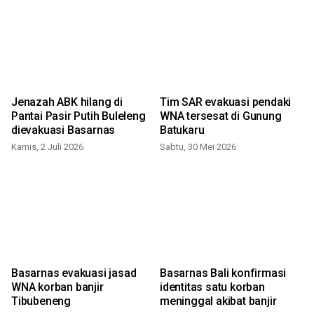
Jenazah ABK hilang di
Tim SAR evakuasi pendaki
Pantai Pasir Putih Buleleng
WNA tersesat di Gunung
dievakuasi Basarnas
Batukaru
Kamis, 2 Juli 2026
Sabtu, 30 Mei 2026
M
Basarnas evakuasi jasad
Basarnas Bali konfirmasi
WNA korban banjir
identitas satu korban
Tibubeneng
meninggal akibat banjir