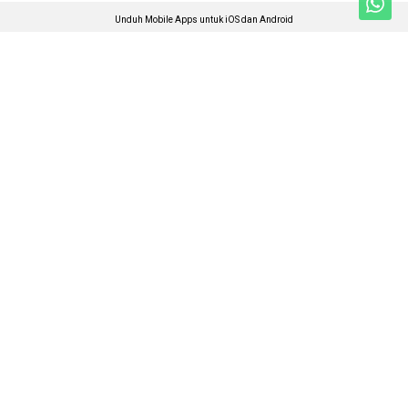
Unduh Mobile Apps untuk iOS dan Android
Jelajahi ANTARA News Kalimantan Barat
Nasional
Foto
Kalbar
Video
Ekonomi
Ketentuan Penggunaan
Sospolhukam
Kebijakan Privasi
Travel & Budaya
Kebijakan Cookie
Pro-Bisnis
Pedoman Media Siber
Olahraga
Tentang Kami
Kesra
Rilis Pers
Teknologi