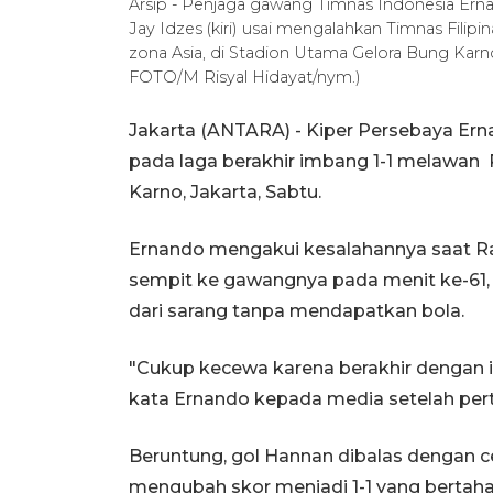
Arsip - Penjaga gawang Timnas Indonesia Erna
Jay Idzes (kiri) usai mengalahkan Timnas Filipin
zona Asia, di Stadion Utama Gelora Bung Karno
FOTO/M Risyal Hidayat/nym.)
Jakarta (ANTARA) - Kiper Persebaya Er
pada laga berakhir imbang 1-1 melawan 
Karno, Jakarta, Sabtu.
Ernando mengakui kesalahannya saat Ra
sempit ke gawangnya pada menit ke-61,
dari sarang tanpa mendapatkan bola.
"Cukup kecewa karena berakhir dengan i
kata Ernando kepada media setelah pert
Beruntung, gol Hannan dibalas dengan ce
mengubah skor menjadi 1-1 yang bertaha