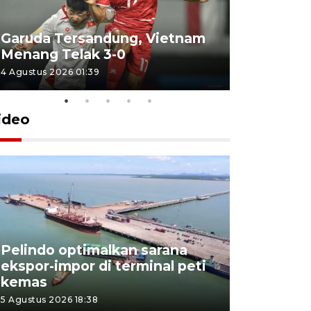
Garuda Tersandung, Vietnam
Karhutla 
Menang Telak 3-0
sekolah d
4 Agustus 2026 01:39
2 Agustus 202
ideo
Pelindo optimalkan sarana
Kesbangp
ekspor-impor di terminal peti
antisipasi
kemas
karhutla
5 Agustus 2026 18:38
3 Agustus 202