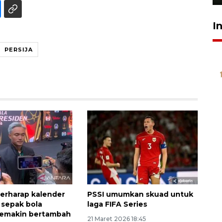
I
PERSIJA
erharap kalender
PSSI umumkan skuad untuk
 sepak bola
laga FIFA Series
semakin bertambah
21 Maret 2026 18:45