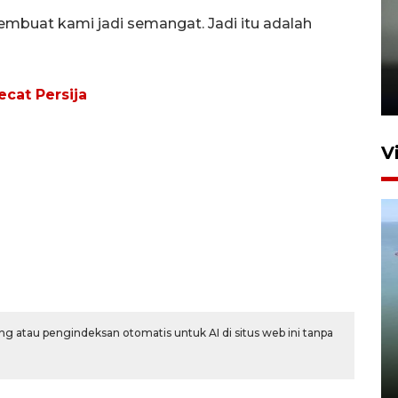
buat kami jadi semangat. Jadi itu adalah
Karhutla Kalimantan Barat
terluas di Indonesia
22 Juli 2026 10:51
ecat Persija
V
Optimalkan aset negara,
g atau pengindeksan otomatis untuk AI di situs web ini tanpa
Bulog luncurkan kawasan
bisnis di Pontianak
22 Juli 2026 17:09