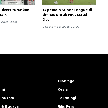
luivert turunkan
13 pemain Super League di
baik
timnas untuk FIFA Match
Day
 2025 13:48
2 September 2025 22:40
r
Olahraga
omi
Kesra
olhukam
Teknologi
l & Budaya
Rilis Pers