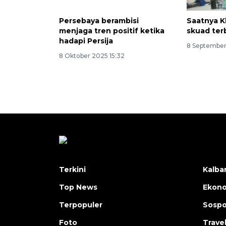
Persebaya berambisi
Saatnya K
menjaga tren positif ketika
skuad ter
hadapi Persija
8 September
8 Oktober 2025 15:32
Terkini
Kalba
Top News
Ekon
Terpopuler
Sosp
Foto
Trave