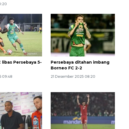
10:20
 libas Persebaya 5-
Persebaya ditahan imbang
Vaksin HPV untuk siswa laki-
Borneo FC 2-2
laki
6 09:48
21 Desember 2025 08:20
2026-08-06 06:30:00