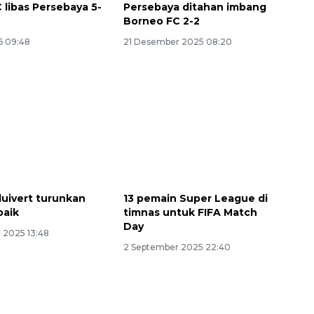
 libas Persebaya 5-
Persebaya ditahan imbang
Borneo FC 2-2
6 09:48
21 Desember 2025 08:20
luivert turunkan
13 pemain Super League di
baik
timnas untuk FIFA Match
Day
 2025 13:48
2 September 2025 22:40