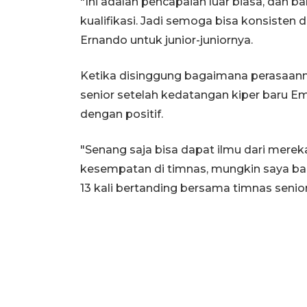
"Ini adalah pencapaian luar biasa, dan ba
kualifikasi. Jadi semoga bisa konsisten d
Ernando untuk junior-juniornya.
Ketika disinggung bagaimana perasaann
senior setelah kedatangan kiper baru 
dengan positif.
"Senang saja bisa dapat ilmu dari merek
kesempatan di timnas, mungkin saya ban
13 kali bertanding bersama timnas senior