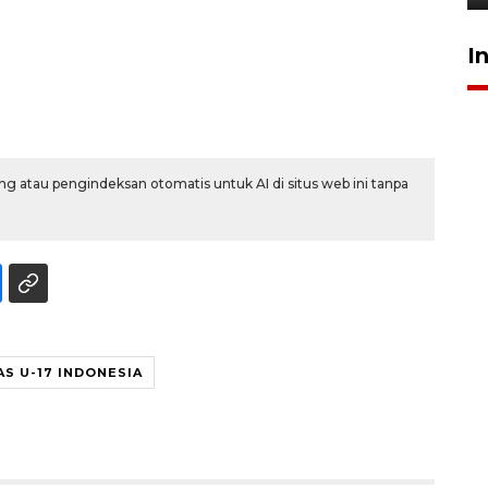
I
g atau pengindeksan otomatis untuk AI di situs web ini tanpa
S U-17 INDONESIA