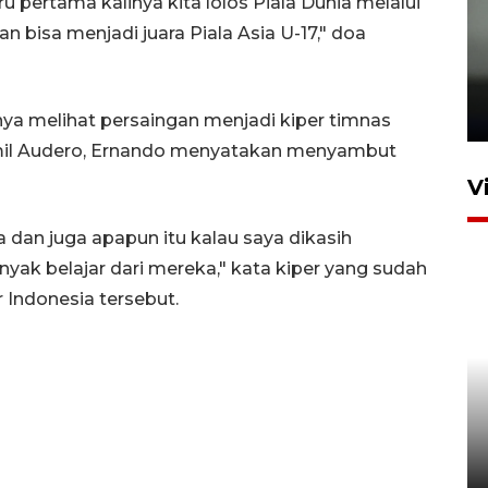
ru pertama kalinya kita lolos Piala Dunia melalui
an bisa menjadi juara Piala Asia U-17," doa
Karhutla Kalimantan Barat
terluas di Indonesia
22 Juli 2026 10:51
ya melihat persaingan menjadi kiper timnas
Emil Audero, Ernando menyatakan menyambut
V
a dan juga apapun itu kalau saya dikasih
yak belajar dari mereka," kata kiper yang sudah
 Indonesia tersebut.
Optimalkan aset negara,
Bulog luncurkan kawasan
bisnis di Pontianak
22 Juli 2026 17:09