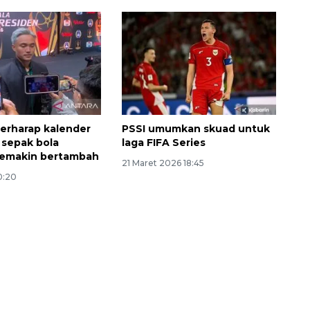
erharap kalender
PSSI umumkan skuad untuk
 sepak bola
laga FIFA Series
Vaksin HPV untuk siswa laki-
semakin bertambah
21 Maret 2026 18:45
laki
10:20
2026-08-06 06:30:00