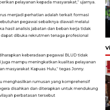
ikan pelayanan kepada masyarakat,” ujarnya.
us menjadi perhatian adalah terkait formasi
Kalbar siaga darurat karhutla
kebutuhan pegawai sebaiknya diawali melalui
hingga November
hasil analisis jabatan dan beban kerja tidak
30 Juli 2026 09:29
 dapat dibuka rekrutmen tenaga profesional
V
 diharapkan keberadaan pegawai BLUD tidak
i juga mampu meningkatkan kualitas pelayanan
an masyarakat Kapuas Hulu,” tegas Jonny.
pu menghasilkan rumusan yang komprehensif
segera disahkan dan diterapkan untuk mendukung
Satgas pangan Pontianak
wilayah perbatasan tersebut
inspeksi alur distribusi
makanan strategis