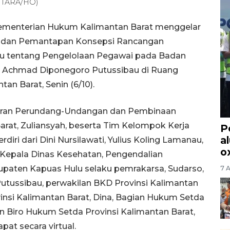
ANTARA/HO)
Kementerian Hukum Kalimantan Barat menggelar
, dan Pemantapan Konsepsi Rancangan
lu tentang Pengelolaan Pegawai pada Badan
 Achmad Diponegoro Putussibau di Ruang
n Barat, Senin (6/10).
aturan Perundang-Undangan dan Pembinaan
at, Zuliansyah, beserta Tim Kelompok Kerja
P
a
ri dari Dini Nursilawati, Yulius Koling Lamanau,
o
la Kepala Dinas Kesehatan, Pengendalian
paten Kapuas Hulu selaku pemrakarsa, Sudarso,
7 
utussibau, perwakilan BKD Provinsi Kalimantan
rovinsi Kalimantan Barat, Dina, Bagian Hukum Setda
n Biro Hukum Setda Provinsi Kalimantan Barat,
pat secara virtual.