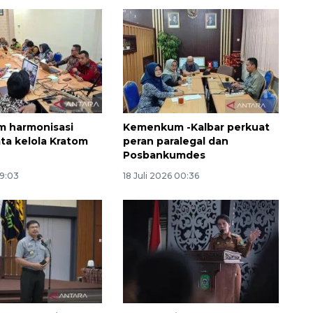
 harmonisasi
Kemenkum -Kalbar perkuat
ata kelola Kratom
peran paralegal dan
Posbankumdes
Layanan haji Indonesia
19:03
18 Juli 2026 00:36
semakin memuaskan
2026-08-08 15:00:00