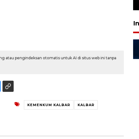
24 Juli 2026 16:30
I
g atau pengindeksan otomatis untuk AI di situs web ini tanpa
KEMENKUM KALBAR
KALBAR