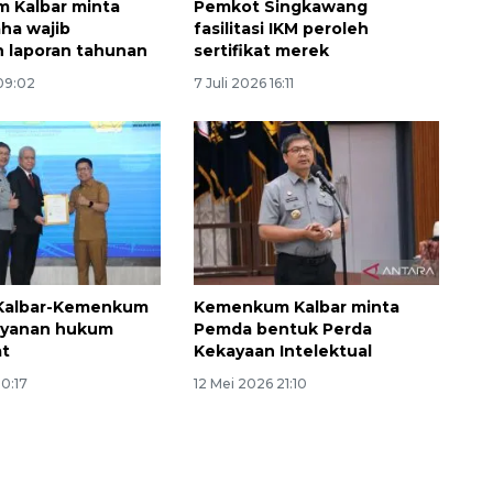
 Kalbar minta
Pemkot Singkawang
ha wajib
fasilitasi IKM peroleh
 laporan tahunan
sertifikat merek
 09:02
7 Juli 2026 16:11
Kalbar-Kemenkum
Kemenkum Kalbar minta
ayanan hukum
Pemda bentuk Perda
at
Kekayaan Intelektual
10:17
12 Mei 2026 21:10