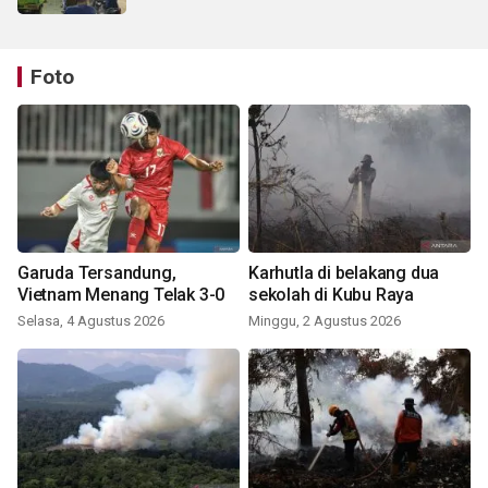
Foto
Garuda Tersandung,
Karhutla di belakang dua
Vietnam Menang Telak 3-0
sekolah di Kubu Raya
Selasa, 4 Agustus 2026
Minggu, 2 Agustus 2026