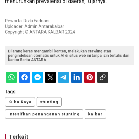
menurunkan prevalensi di daerah," ujarnya.
Pewarta: Rizki Fadriani
Uploader: Admin Antarakalbar
Copyright © ANTARA KALBAR 2024
Dilarang keras mengambil konten, melakukan crawling atau
pengindeksan otomatis untuk AI di situs web ini tanpa izin tertulis dari
Kantor Berita ANTARA.
Tags:
Kubu Raya
stunting
intesifkan penanganan stunting
kalbar
Terkait