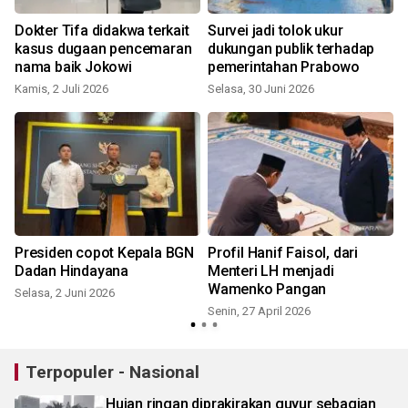
Dokter Tifa didakwa terkait
Survei jadi tolok ukur
kasus dugaan pencemaran
dukungan publik terhadap
nama baik Jokowi
pemerintahan Prabowo
Kamis, 2 Juli 2026
Selasa, 30 Juni 2026
S
Presiden copot Kepala BGN
Profil Hanif Faisol, dari
Dadan Hindayana
Menteri LH menjadi
Wamenko Pangan
Selasa, 2 Juni 2026
Senin, 27 April 2026
K
Terpopuler - Nasional
Hujan ringan diprakirakan guyur sebagian