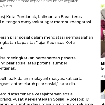
ahkan cenderamata kepada narasumber kegiatan
ARA/Dedi
os) Kota Pontianak, Kalimantan Barat terus
ial di tengah masyarakat agar mampu mengatasi
eran pilar sosial dalam mengatasi permasalahan
ningkatan kapasitas," ujar Kadinsos Kota
a.
r bisa meningkatkan pemahaman peserta
B
g pilar sosial atau potensi sumber
l
ontianak.
14 
lebih baik dalam melayani masyarakat serta
egrasi antarseluruh pilar sosial,” kata dia.
 terdiri atas tenaga kesejahteraan sosial
 orang, Pusat Kesejahteraan Sosial (Pukesos) 19
ndamping sumber daya manusia program keluarga