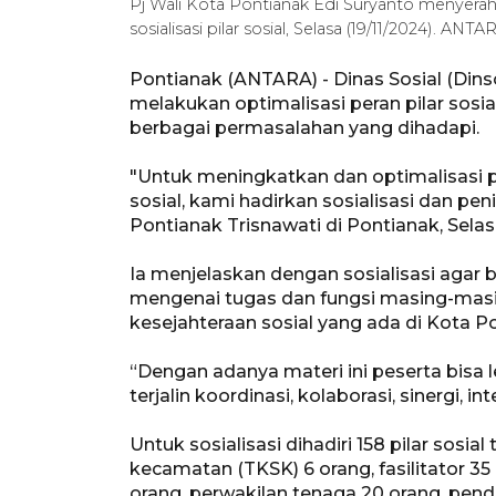
Pj Wali Kota Pontianak Edi Suryanto menyer
sosialisasi pilar sosial, Selasa (19/11/2024). ANT
Pontianak (ANTARA) - Dinas Sosial (Dins
melakukan optimalisasi peran pilar sos
berbagai permasalahan yang dihadapi.
"Untuk meningkatkan dan optimalisasi p
sosial, kami hadirkan sosialisasi dan pe
Pontianak Trisnawati di Pontianak, Selas
Ia menjelaskan dengan sosialisasi aga
mengenai tugas dan fungsi masing-masin
kesejahteraan sosial yang ada di Kota P
“Dengan adanya materi ini peserta bisa 
terjalin koordinasi, kolaborasi, sinergi, int
Untuk sosialisasi dihadiri 158 pilar sosial
kecamatan (TKSK) 6 orang, fasilitator 35
orang, perwakilan tenaga 20 orang, pe