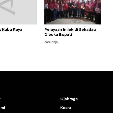
A Kubu Raya
Perayaan Imlek di Sekadau
Dibuka Bupati
baru saja
r
Olahraga
omi
Kesra