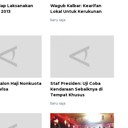
iap Laksanakan
Wagub Kalbar: Kearifan
 2013
Lokal Untuk Kerukunan
baru saja
Belanja turis asing beri angin
segar bagi ekonomi
alon Haji Nonkuota
Staf Presiden: Uji Coba
2026-08-05 09:00:00
Visa
Kendaraan Sebaiknya di
Tempat Khusus
baru saja