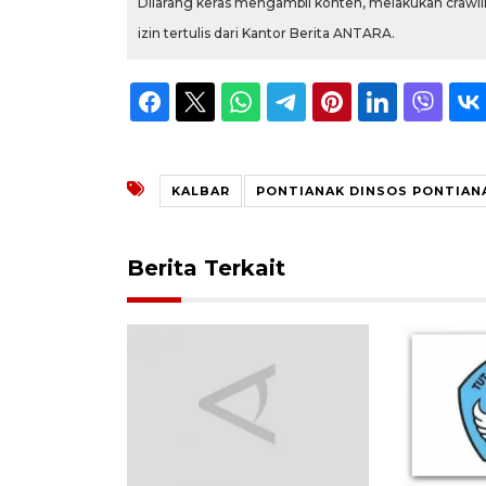
Dilarang keras mengambil konten, melakukan crawlin
izin tertulis dari Kantor Berita ANTARA.
KALBAR
PONTIANAK DINSOS PONTIAN
Berita Terkait