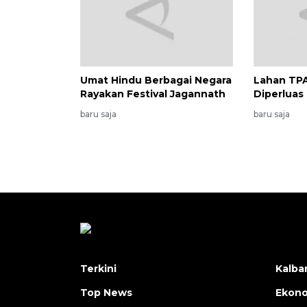
Umat Hindu Berbagai Negara
Lahan TP
Rayakan Festival Jagannath
Diperluas
baru saja
baru saja
Terkini
Kalba
Top News
Ekon