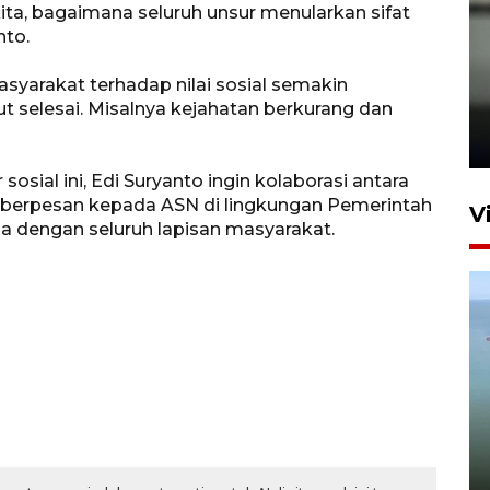
kita, bagaimana seluruh unsur menularkan sifat
nto.
Karhutla Kalimantan Barat
 masyarakat terhadap nilai sosial semakin
t selesai. Misalnya kejahatan berkurang dan
terluas di Indonesia
22 Juli 2026 10:51
sosial ini, Edi Suryanto ingin kolaborasi antara
a berpesan kepada ASN di lingkungan Pemerintah
V
a dengan seluruh lapisan masyarakat.
Optimalkan aset negara,
Bulog luncurkan kawasan
bisnis di Pontianak