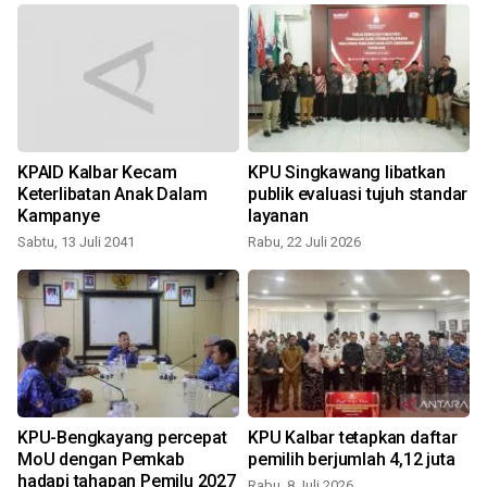
KPAID Kalbar Kecam
KPU Singkawang libatkan
i
Keterlibatan Anak Dalam
publik evaluasi tujuh standar
Kampanye
layanan
Sabtu, 13 Juli 2041
Rabu, 22 Juli 2026
R
KPU-Bengkayang percepat
KPU Kalbar tetapkan daftar
MoU dengan Pemkab
pemilih berjumlah 4,12 juta
hadapi tahapan Pemilu 2027
Rabu, 8 Juli 2026
S