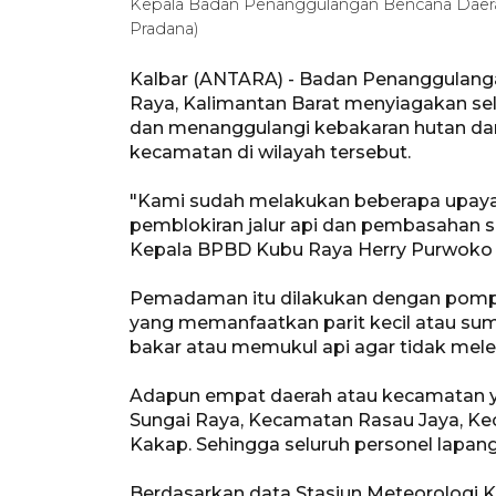
Kepala Badan Penanggulangan Bencana Daer
Pradana)
Kalbar (ANTARA) - Badan Penanggulan
Raya, Kalimantan Barat menyiagakan sel
dan menanggulangi kebakaran hutan dan
kecamatan di wilayah tersebut.
"Kami sudah melakukan beberapa upaya 
pemblokiran jalur api dan pembasahan s
Kepala BPBD Kubu Raya Herry Purwoko d
Pemadaman itu dilakukan dengan pompa a
yang memanfaatkan parit kecil atau sum
bakar atau memukul api agar tidak meleb
Adapun empat daerah atau kecamatan ya
Sungai Raya, Kecamatan Rasau Jaya, 
Kakap. Sehingga seluruh personel lapang
Berdasarkan data Stasiun Meteorologi Ke