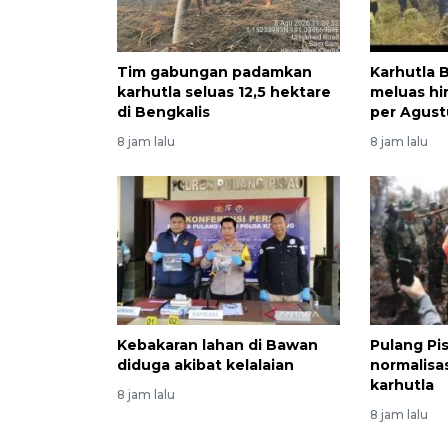
Tim gabungan padamkan
Karhutla
karhutla seluas 12,5 hektare
meluas hi
di Bengkalis
per Agust
8 jam lalu
8 jam lalu
Kebakaran lahan di Bawan
Pulang Pi
diduga akibat kelalaian
normalisas
karhutla
8 jam lalu
8 jam lalu