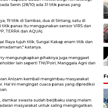
ada Senin (28/10) ada 31 titik panas yang
 19 titik di Sambas, dua di Sintang, satu di
i titik panas itu menggunakan sensor VIRS dan
NPP, TERRA dan AQUA).
i Raya tujuh titik, Sungai Kakap enam titik dan
 pemadaman," katanya.
Herry mengungkapkan pihaknya juga menggaet
eholder
lain seperti TNI/Polri, Manggala Agni dan
F
Yusran Anizam kembali mengimbau masyarakat
Hal ini mengingat cuaca panas yang diprediksi
pan.
i, damkar swasta sudah berjibaku siang malam
adaran masyarakat untuk saling mengingatkan.