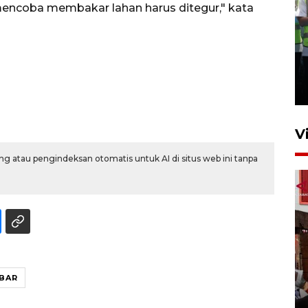
 mencoba membakar lahan harus ditegur," kata
Kalbar siaga darurat karhutla
hingga November
30 Juli 2026 09:29
V
g atau pengindeksan otomatis untuk AI di situs web ini tanpa
Satgas pangan Pontianak
inspeksi alur distribusi
BAR
makanan strategis