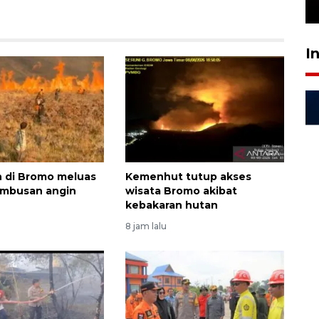
24 Juli 2026 16:30
I
 di Bromo meluas
Kemenhut tutup akses
embusan angin
wisata Bromo akibat
kebakaran hutan
8 jam lalu