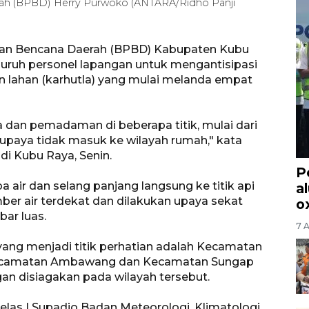
ah (BPBD) Herry Purwoko (ANTARA/Ridho Panji
gan Bencana Daerah (BPBD) Kabupaten Kubu
uruh personel lapangan untuk mengantisipasi
 lahan (karhutla) yang mulai melanda empat
dan pemadaman di beberapa titik, mulai dari
upaya tidak masuk ke wilayah rumah," kata
i Kubu Raya, Senin.
P
ir dan selang panjang langsung ke titik api
a
ber air terdekat dan dilakukan upaya sekat
o
ar luas.
7 
ng menjadi titik perhatian adalah Kecamatan
Kecamatan Ambawang dan Kecamatan Sungap
an disiagakan pada wilayah tersebut.
las I Supadio Badan Meteorologi, Klimatologi,