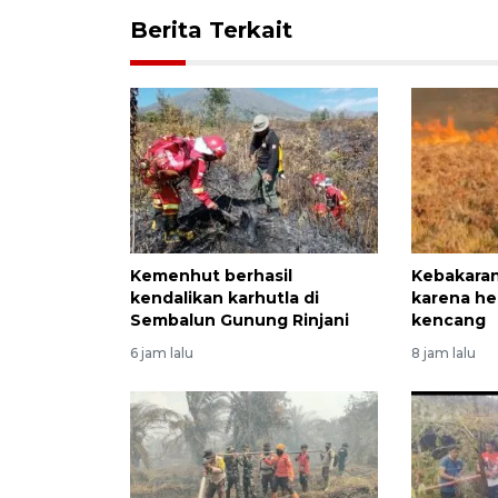
Berita Terkait
Kemenhut berhasil
Kebakaran
kendalikan karhutla di
karena h
Sembalun Gunung Rinjani
kencang
6 jam lalu
8 jam lalu