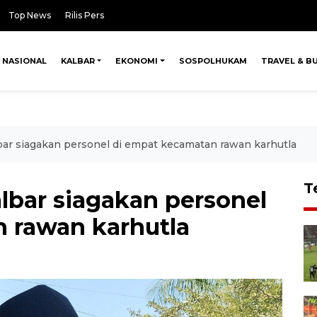
Top News
Rilis Pers
NASIONAL
KALBAR
EKONOMI
SOSPOLHUKAM
TRAVEL & B
ar siagakan personel di empat kecamatan rawan karhutla
T
bar siagakan personel
 rawan karhutla