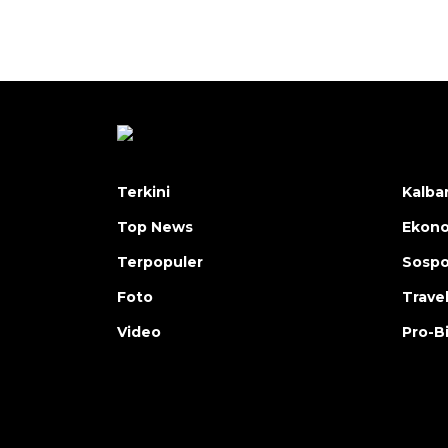
Terkini
Kalba
Top News
Ekon
Terpopuler
Sosp
Foto
Trave
Video
Pro-B