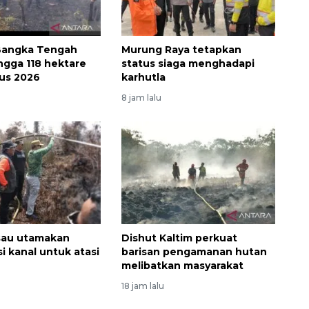
 Bangka Tengah
Murung Raya tetapkan
ngga 118 hektare
status siaga menghadapi
us 2026
karhutla
8 jam lalu
Layanan haji Indonesia
semakin memuaskan
2026-08-08 15:00:00
sau utamakan
Dishut Kaltim perkuat
i kanal untuk atasi
barisan pengamanan hutan
melibatkan masyarakat
18 jam lalu