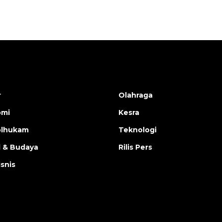
r
Olahraga
omi
Kesra
olhukam
Teknologi
l & Budaya
Rilis Pers
isnis