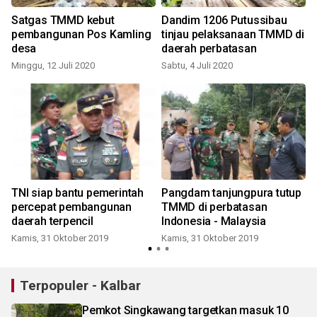
Satgas TMMD kebut
Dandim 1206 Putussibau
pembangunan Pos Kamling
tinjau pelaksanaan TMMD di
desa
daerah perbatasan
Minggu, 12 Juli 2020
Sabtu, 4 Juli 2020
R
TNI siap bantu pemerintah
Pangdam tanjungpura tutup
percepat pembangunan
TMMD di perbatasan
daerah terpencil
Indonesia - Malaysia
Kamis, 31 Oktober 2019
Kamis, 31 Oktober 2019
Terpopuler - Kalbar
Pemkot Singkawang targetkan masuk 10