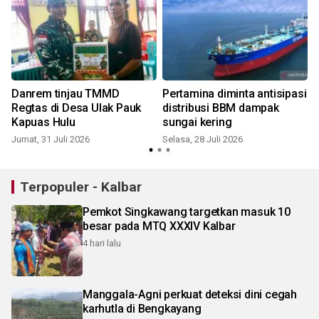
Danrem tinjau TMMD
Pertamina diminta antisipasi
Regtas di Desa Ulak Pauk
distribusi BBM dampak
Kapuas Hulu
sungai kering
Jumat, 31 Juli 2026
Selasa, 28 Juli 2026
M
Terpopuler - Kalbar
Pemkot Singkawang targetkan masuk 10
besar pada MTQ XXXIV Kalbar
4 hari lalu
Manggala-Agni perkuat deteksi dini cegah
karhutla di Bengkayang