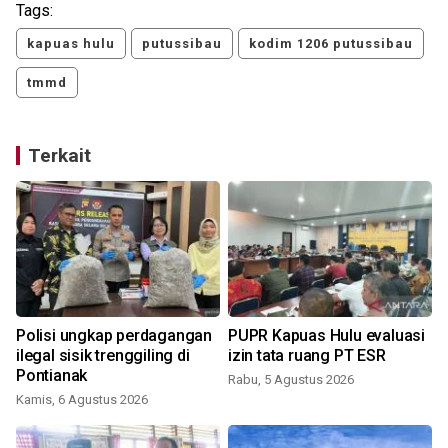
Tags:
kapuas hulu
putussibau
kodim 1206 putussibau
tmmd
Terkait
i
Polisi ungkap perdagangan
PUPR Kapuas Hulu evaluasi
ilegal sisik trenggiling di
izin tata ruang PT ESR
Pontianak
Rabu, 5 Agustus 2026
Kamis, 6 Agustus 2026
S