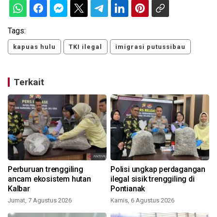
Tags:
kapuas hulu
TKI ilegal
imigrasi putussibau
Terkait
S
Perburuan trenggiling
Polisi ungkap perdagangan
ancam ekosistem hutan
ilegal sisik trenggiling di
Kalbar
Pontianak
Jumat, 7 Agustus 2026
Kamis, 6 Agustus 2026
S