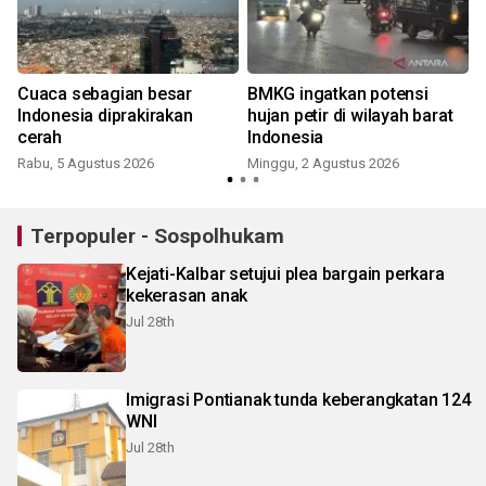
Cuaca sebagian besar
BMKG ingatkan potensi
Indonesia diprakirakan
hujan petir di wilayah barat
cerah
Indonesia
Rabu, 5 Agustus 2026
Minggu, 2 Agustus 2026
S
Terpopuler - Sospolhukam
Kejati-Kalbar setujui plea bargain perkara
kekerasan anak
Jul 28th
Imigrasi Pontianak tunda keberangkatan 124
WNI
Jul 28th