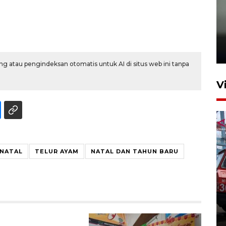
Karhutla Kalimantan Barat
terluas di Indonesia
22 Juli 2026 10:51
g atau pengindeksan otomatis untuk AI di situs web ini tanpa
V
 NATAL
TELUR AYAM
NATAL DAN TAHUN BARU
Pontianak alokasikan
anggaran khusus anak
penderita kanker dan jantung
23 Juli 2026 19:17