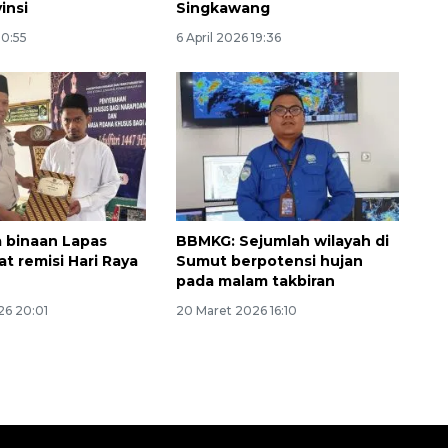
vinsi
Singkawang
10:55
6 April 2026 19:36
Ekspedisi Rupiah Berdaulat
2026 sambangi Papua
 binaan Lapas
BBMKG: Sejumlah wilayah di
t remisi Hari Raya
Sumut berpotensi hujan
2026-08-06 13:15:00
pada malam takbiran
26 20:01
20 Maret 2026 16:10