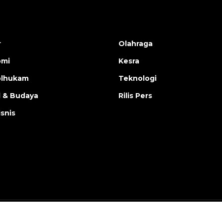
r
Olahraga
omi
Kesra
olhukam
Teknologi
l & Budaya
Rilis Pers
isnis