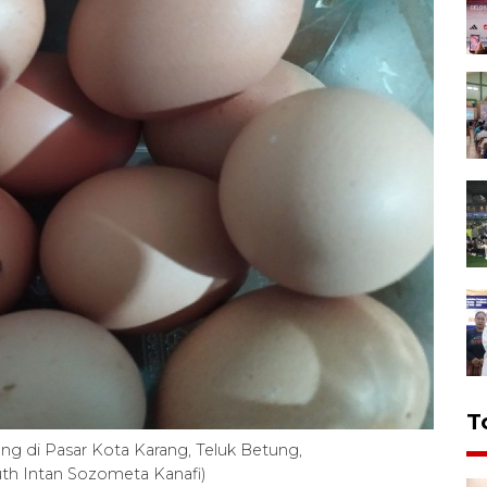
T
gang di Pasar Kota Karang, Teluk Betung,
th Intan Sozometa Kanafi)