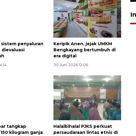
I
i sistem penyaluran
Keripik Anen, jejak UMKM
 dievaluasi
Bengkayang bertumbuh di
uh
era digital
14:14
30 Juni 2026 12:06
ar tangkap
Halalbihalal PJKS perkuat
150 kilogram ganja
persaudaraan lintas etnis di