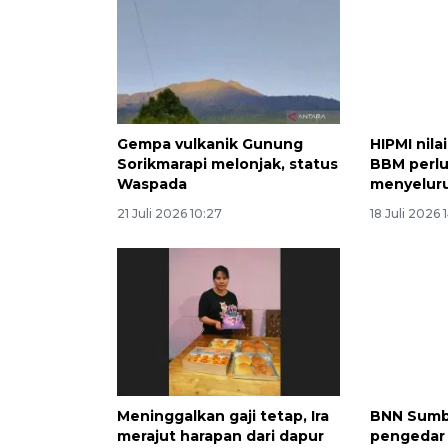
Gempa vulkanik Gunung
HIPMI nila
Sorikmarapi melonjak, status
BBM perlu
Waspada
menyelur
21 Juli 2026 10:27
18 Juli 2026 
Meninggalkan gaji tetap, Ira
BNN Sumb
merajut harapan dari dapur
pengedar 