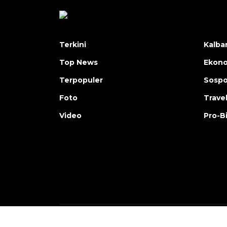
Terkini
Kalba
Top News
Ekon
Terpopuler
Sosp
Foto
Trave
Video
Pro-B
Copyright © ANTARA